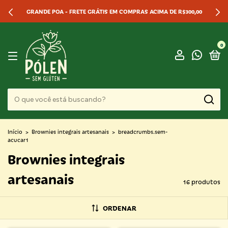
GRANDE POA - FRETE GRÁTIS EM COMPRAS ACIMA DE R$300,00
0
Início
>
Brownies integrais artesanais
>
breadcrumbs.sem-
acucar1
Brownies integrais
artesanais
16 produtos
ORDENAR