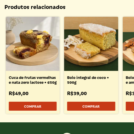
Produtos relacionados
Cuca de frutas vermelhas
Bolo integral de coco •
Bolo
e nata zero lactose • 650g
500g
e am
R$49,00
R$39,00
R$