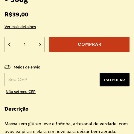
R$39,00
Ver mais detalhes
ALTERAR CEP
Entregas para o CEP:
Meios de envio
CALCULAR
Não sei meu CEP
Descrição
Massa sem glúten leve e fofinha, artesanal de verdade, com
ovos caipiras e clara em neve para deixar bem aerada.