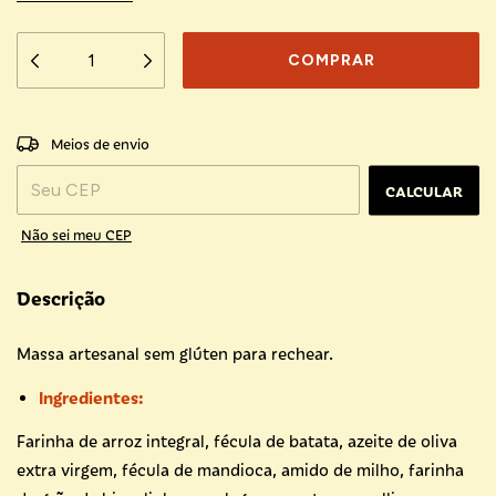
ALTERAR CEP
Entregas para o CEP:
Meios de envio
CALCULAR
Não sei meu CEP
Descrição
Massa artesanal sem glúten para rechear.
Ingredientes:
Farinha de arroz integral, fécula de batata, azeite de oliva
extra virgem, fécula de mandioca, amido de milho, farinha