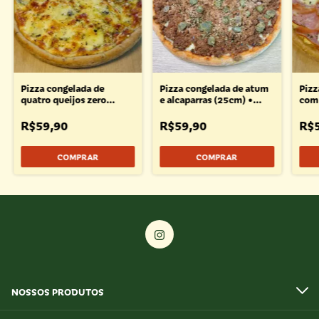
Pizza congelada de
Pizza congelada de atum
Pizz
quatro queijos zero
e alcaparras (25cm) •
com 
lactose (25cm) • 450g
600g
lact
R$59,90
R$59,90
R$
COMPRAR
NOSSOS PRODUTOS