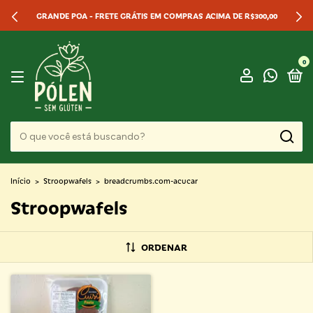
GRANDE POA - FRETE GRÁTIS EM COMPRAS ACIMA DE R$300,00
0
Início
>
Stroopwafels
>
breadcrumbs.com-acucar
Stroopwafels
ORDENAR