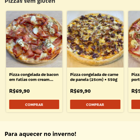
Pizzas sem glúten
Pizza congelada de bacon
Pizza congelada de carne
Pizz
em fatias com cream
de panela (25cm) • 550g
port
cheese e geleia de abacaxi
660
com pimenta (25cm) •
R$69,90
R$69,90
R$
550g
COMPRAR
COMPRAR
Para aquecer no inverno!