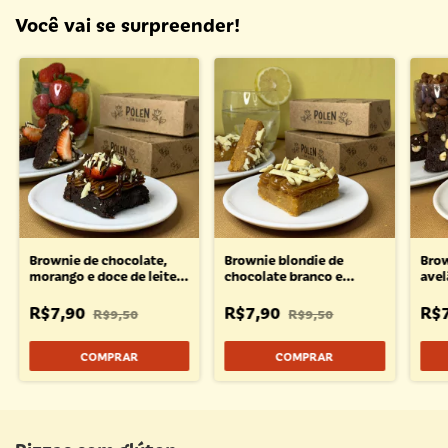
Você vai se surpreender!
Brownie de chocolate,
Brownie blondie de
Brow
morango e doce de leite •
chocolate branco e
avel
50g
mousse de limão • 50g
R$7,90
R$7,90
R$
R$9,50
R$9,50