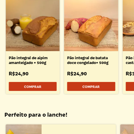
Pão integral de aipim
Pão integral de batata
Pão 
amanteigado • 500g
doce congelado• 500g
cast
seme
500
R$24,90
R$24,90
R$
Perfeito para o lanche!