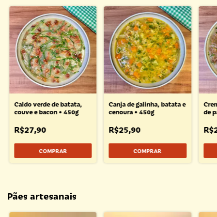
Caldo verde de batata,
Canja de galinha, batata e
Crem
couve e bacon • 450g
cenoura • 450g
de p
R$27,90
R$25,90
R$
Pães artesanais