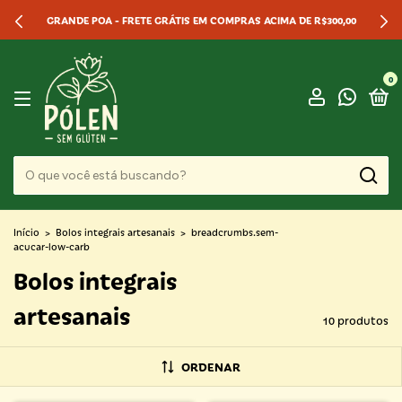
GRANDE POA - FRETE GRÁTIS EM COMPRAS ACIMA DE R$300,00
0
Início
>
Bolos integrais artesanais
>
breadcrumbs.sem-
acucar-low-carb
Bolos integrais
artesanais
10 produtos
ORDENAR